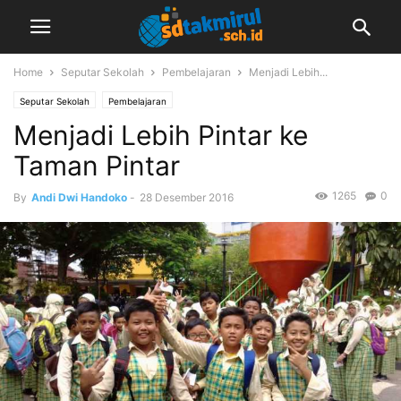
Home
Seputar Sekolah
Pembelajaran
Menjadi Lebih...
Seputar Sekolah
Pembelajaran
Menjadi Lebih Pintar ke
Taman Pintar
1265
0
By
Andi Dwi Handoko
-
28 Desember 2016