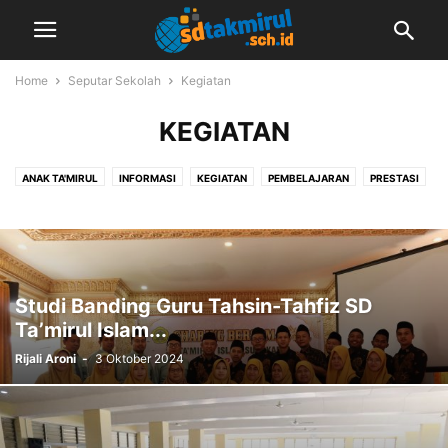
Home
Seputar Sekolah
Kegiatan
KEGIATAN
ANAK TA'MIRUL
INFORMASI
KEGIATAN
PEMBELAJARAN
PRESTASI
Studi Banding Guru Tahsin-Tahfiz SD
Ta’mirul Islam...
Rijali Aroni
-
3 Oktober 2024