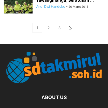
Tawangmangu, Seratusan ...
Andi Dwi Handoko
-
20 Maret 2018
1
2
3
ABOUT US