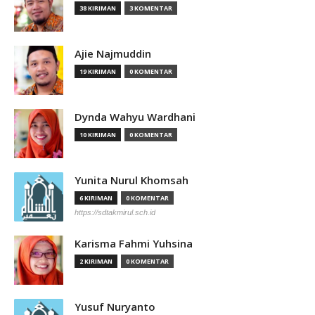
38 KIRIMAN
3 KOMENTAR
Ajie Najmuddin
19 KIRIMAN
0 KOMENTAR
Dynda Wahyu Wardhani
10 KIRIMAN
0 KOMENTAR
Yunita Nurul Khomsah
6 KIRIMAN
0 KOMENTAR
https://sdtakmirul.sch.id
Karisma Fahmi Yuhsina
2 KIRIMAN
0 KOMENTAR
Yusuf Nuryanto