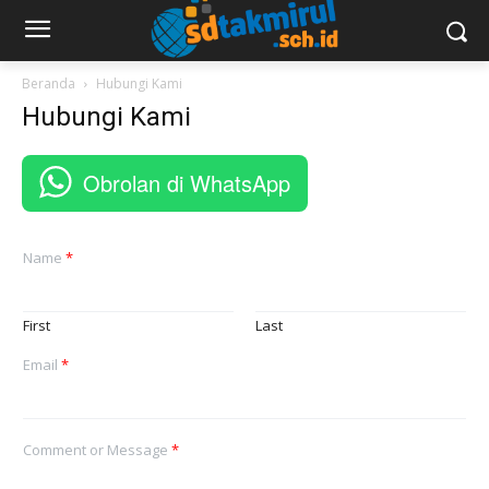
Beranda
Hubungi Kami
Hubungi Kami
Obrolan di WhatsApp
Name
*
First
Last
Email
*
Comment or Message
*