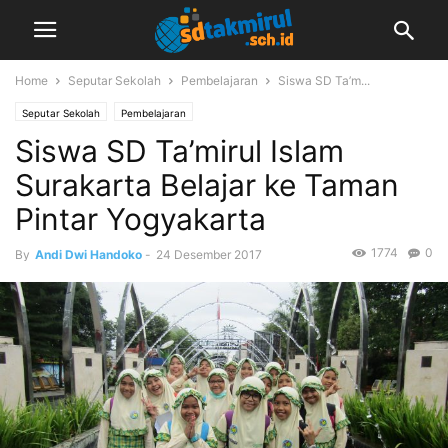
Home
Seputar Sekolah
Pembelajaran
Siswa SD Ta’m...
Seputar Sekolah
Pembelajaran
Siswa SD Ta’mirul Islam
Surakarta Belajar ke Taman
Pintar Yogyakarta
1774
0
By
Andi Dwi Handoko
-
24 Desember 2017