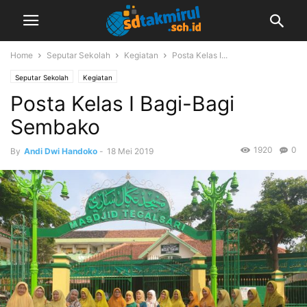
Home
Seputar Sekolah
Kegiatan
Posta Kelas I...
Seputar Sekolah
Kegiatan
Posta Kelas I Bagi-Bagi
Sembako
1920
0
By
Andi Dwi Handoko
-
18 Mei 2019