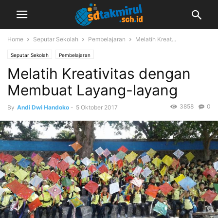
Home
Seputar Sekolah
Pembelajaran
Melatih Kreat...
Seputar Sekolah
Pembelajaran
Melatih Kreativitas dengan
Membuat Layang-layang
3858
0
By
Andi Dwi Handoko
-
5 Oktober 2017