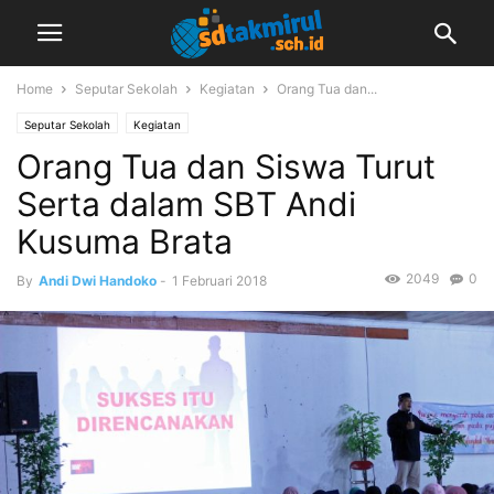
Home
Seputar Sekolah
Kegiatan
Orang Tua dan...
Seputar Sekolah
Kegiatan
Orang Tua dan Siswa Turut
Serta dalam SBT Andi
Kusuma Brata
2049
0
By
Andi Dwi Handoko
-
1 Februari 2018