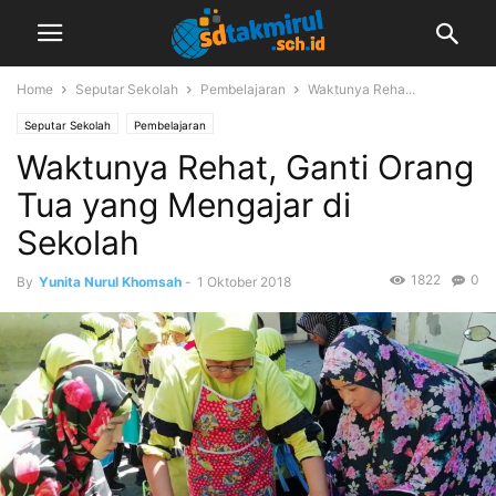
Home
Seputar Sekolah
Pembelajaran
Waktunya Reha...
Seputar Sekolah
Pembelajaran
Waktunya Rehat, Ganti Orang
Tua yang Mengajar di
Sekolah
1822
0
By
Yunita Nurul Khomsah
-
1 Oktober 2018