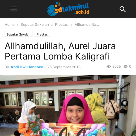
Home
Seputar Sekolah
Prestasi
Allhamdulilla...
Seputar Sekolah
Prestasi
Allhamdulillah, Aurel Juara
Pertama Lomba Kaligrafi
8555
0
By
Andi Dwi Handoko
-
25 September 2018