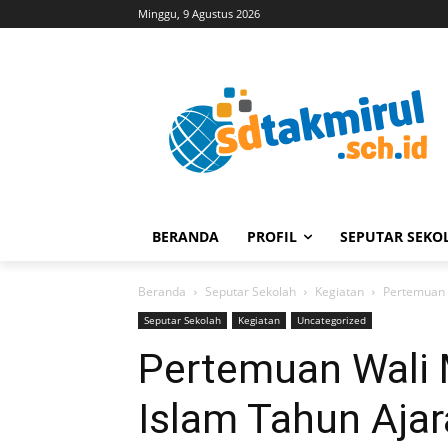
Minggu, 9 Agustus 2026
BERANDA
PROFIL
SEPUTAR SEKO
Beranda
Seputar Sekolah
Kegiatan
Pertemuan 
Seputar Sekolah
Kegiatan
Uncategorized
Pertemuan Wali 
Islam Tahun Aja