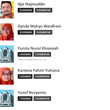
Ajie Najmuddin
19 KIRIMAN
0 KOMENTAR
Dynda Wahyu Wardhani
10 KIRIMAN
0 KOMENTAR
Yunita Nurul Khomsah
6 KIRIMAN
0 KOMENTAR
https://sdtakmirul.sch.id
Karisma Fahmi Yuhsina
2 KIRIMAN
0 KOMENTAR
Yusuf Nuryanto
1 KIRIMAN
0 KOMENTAR