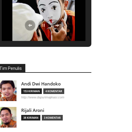
Tim Penulis
Andi Dwi Handoko
153 KIRIMAN
4 KOMENTAR
http://www.dapurimajinasi.com
Rijali Aroni
38 KIRIMAN
3 KOMENTAR