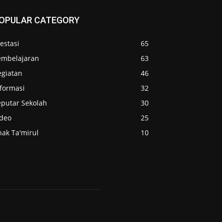
OPULAR CATEGORY
estasi
65
embelajaran
63
egiatan
46
nformasi
32
eputar Sekolah
30
ideo
25
nak Ta'mirul
10