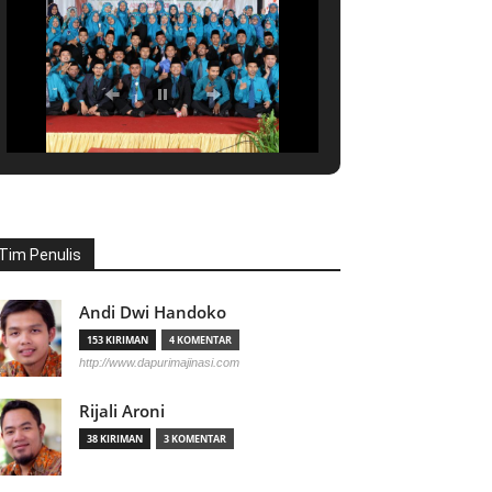
Tim Penulis
Andi Dwi Handoko
153 KIRIMAN
4 KOMENTAR
http://www.dapurimajinasi.com
Rijali Aroni
38 KIRIMAN
3 KOMENTAR