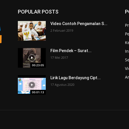
POPULAR POSTS
P
Video Contoh Pengamalan S...
Pr
2 Februari 2019
P
K
I
Film Pendek – Surat...
17 Mei 2017
S
00:23:05
V
A
Lirik Lagu Berdayung Cipt...
17 Agustus 2020
00:01:13