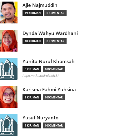
Ajie Najmuddin
19 KIRIMAN
0 KOMENTAR
Dynda Wahyu Wardhani
10 KIRIMAN
0 KOMENTAR
Yunita Nurul Khomsah
6 KIRIMAN
0 KOMENTAR
https://sdtakmirul.sch.id
Karisma Fahmi Yuhsina
2 KIRIMAN
0 KOMENTAR
Yusuf Nuryanto
1 KIRIMAN
0 KOMENTAR