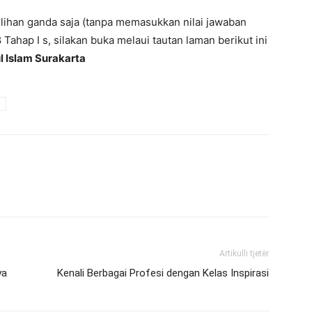
l pilihan ganda saja (tanpa memasukkan nilai jawaban
ahap I s, silakan buka melaui tautan laman berikut ini
 Islam Surakarta
Artikulli tjetër
ya
Kenali Berbagai Profesi dengan Kelas Inspirasi