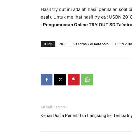
Hasil try out ini adalah hasil penilaian soa
esai). Untuk melihat hasil
try out
USBN 2018 T
:
Pengumuman Online TRY OUT SD Ta’mirul
TOPIK
2018
SD Terbaik di Kota Solo
USBN 2018
Artikulli paraprak
Kenali Dunia Penerbitan Langsung ke Tempatn