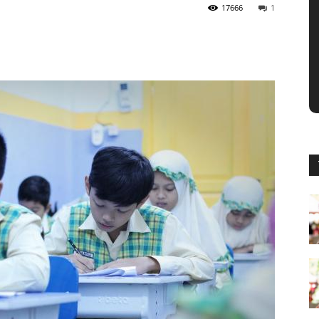
17666
1