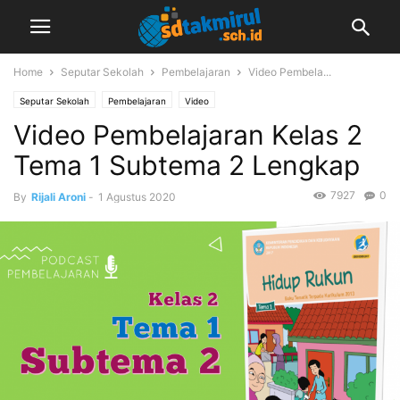
Home
Seputar Sekolah
Pembelajaran
Video Pembela...
Seputar Sekolah
Pembelajaran
Video
Video Pembelajaran Kelas 2
Tema 1 Subtema 2 Lengkap
7927
0
By
Rijali Aroni
-
1 Agustus 2020