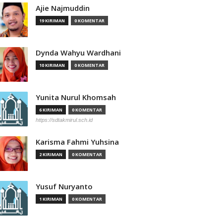
Ajie Najmuddin
19 KIRIMAN
0 KOMENTAR
Dynda Wahyu Wardhani
10 KIRIMAN
0 KOMENTAR
Yunita Nurul Khomsah
6 KIRIMAN
0 KOMENTAR
https://sdtakmirul.sch.id
Karisma Fahmi Yuhsina
2 KIRIMAN
0 KOMENTAR
Yusuf Nuryanto
1 KIRIMAN
0 KOMENTAR