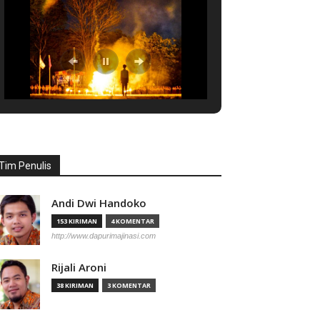
Tim Penulis
Andi Dwi Handoko
153 KIRIMAN
4 KOMENTAR
http://www.dapurimajinasi.com
Rijali Aroni
38 KIRIMAN
3 KOMENTAR