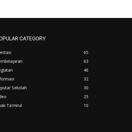
OPULAR CATEGORY
estasi
65
embelajaran
63
egiatan
46
formasi
32
putar Sekolah
30
ideo
25
ak Ta'mirul
10