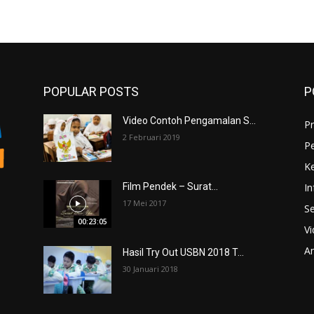
POPULAR POSTS
P
Video Contoh Pengamalan S...
Pr
2 Februari 2019
P
K
In
Film Pendek – Surat...
17 Mei 2017
Se
00:23:05
V
An
Hasil Try Out USBN 2018 T...
30 Januari 2018