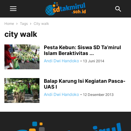
Home
Tags
City walk
city walk
Pesta Kebun: Siswa SD Ta’mirul
Islam Beraktivitas ...
Andi Dwi Handoko
-
13 Juni 2014
Balap Karung Isi Kegiatan Pasca-
UAS I
Andi Dwi Handoko
-
12 Desember 2013