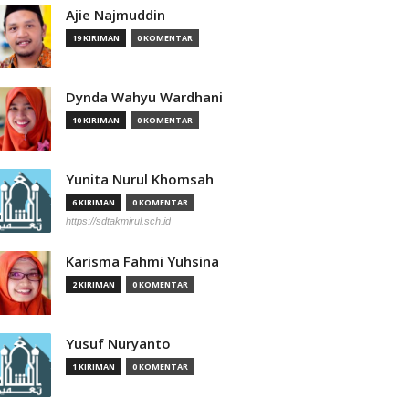
Ajie Najmuddin
19 KIRIMAN
0 KOMENTAR
Dynda Wahyu Wardhani
10 KIRIMAN
0 KOMENTAR
Yunita Nurul Khomsah
6 KIRIMAN
0 KOMENTAR
https://sdtakmirul.sch.id
Karisma Fahmi Yuhsina
2 KIRIMAN
0 KOMENTAR
Yusuf Nuryanto
1 KIRIMAN
0 KOMENTAR