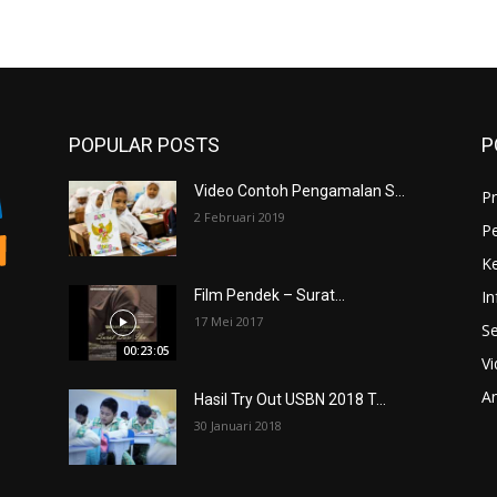
POPULAR POSTS
P
Video Contoh Pengamalan S...
Pr
2 Februari 2019
P
K
In
Film Pendek – Surat...
17 Mei 2017
Se
00:23:05
V
An
Hasil Try Out USBN 2018 T...
30 Januari 2018