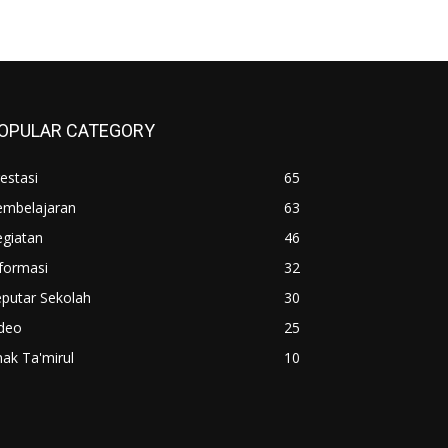
OPULAR CATEGORY
estasi
65
embelajaran
63
egiatan
46
formasi
32
putar Sekolah
30
ideo
25
ak Ta'mirul
10