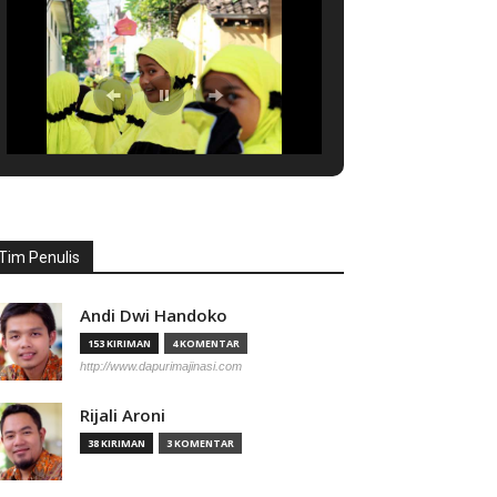
Tim Penulis
Andi Dwi Handoko
153 KIRIMAN
4 KOMENTAR
http://www.dapurimajinasi.com
Rijali Aroni
38 KIRIMAN
3 KOMENTAR