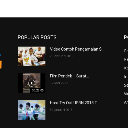
POPULAR POSTS
P
Video Contoh Pengamalan S...
Pr
2 Februari 2019
P
K
In
Film Pendek – Surat...
17 Mei 2017
Se
00:23:05
V
An
Hasil Try Out USBN 2018 T...
30 Januari 2018