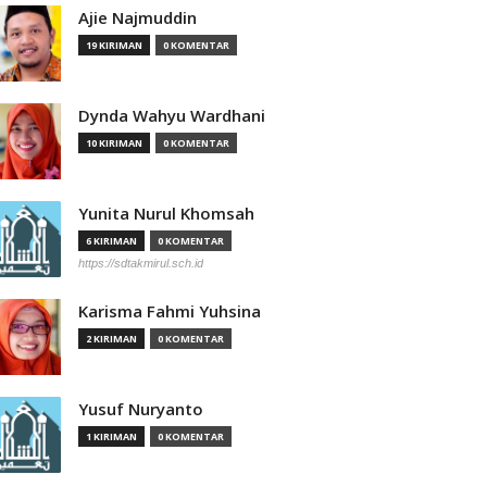
Ajie Najmuddin
19 KIRIMAN
0 KOMENTAR
Dynda Wahyu Wardhani
10 KIRIMAN
0 KOMENTAR
Yunita Nurul Khomsah
6 KIRIMAN
0 KOMENTAR
https://sdtakmirul.sch.id
Karisma Fahmi Yuhsina
2 KIRIMAN
0 KOMENTAR
Yusuf Nuryanto
1 KIRIMAN
0 KOMENTAR