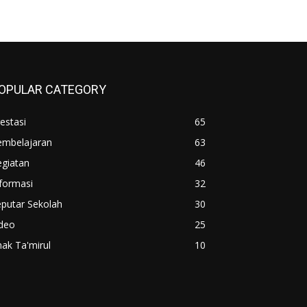
OPULAR CATEGORY
estasi
65
embelajaran
63
egiatan
46
formasi
32
putar Sekolah
30
ideo
25
ak Ta'mirul
10