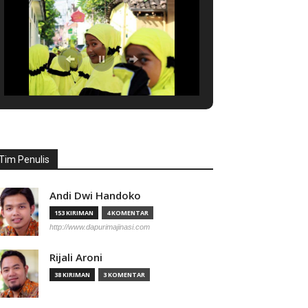
Tim Penulis
Andi Dwi Handoko
153 KIRIMAN
4 KOMENTAR
http://www.dapurimajinasi.com
Rijali Aroni
38 KIRIMAN
3 KOMENTAR