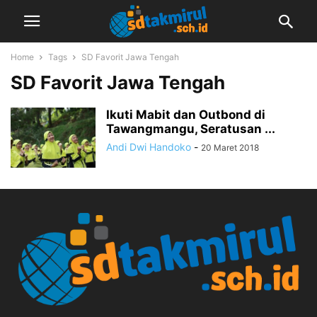
Home
Tags
SD Favorit Jawa Tengah
SD Favorit Jawa Tengah
Ikuti Mabit dan Outbond di
Tawangmangu, Seratusan ...
Andi Dwi Handoko
-
20 Maret 2018