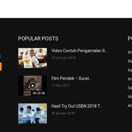
POPULAR POSTS
P
Video Contoh Pengamalan S...
Pr
2 Februari 2019
P
K
In
Film Pendek – Surat...
17 Mei 2017
Se
00:23:05
V
An
Hasil Try Out USBN 2018 T...
30 Januari 2018