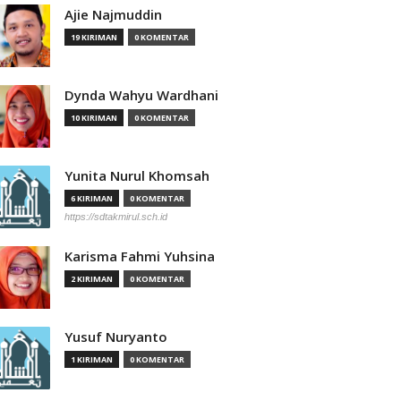
Ajie Najmuddin
19 KIRIMAN
0 KOMENTAR
Dynda Wahyu Wardhani
10 KIRIMAN
0 KOMENTAR
Yunita Nurul Khomsah
6 KIRIMAN
0 KOMENTAR
https://sdtakmirul.sch.id
Karisma Fahmi Yuhsina
2 KIRIMAN
0 KOMENTAR
Yusuf Nuryanto
1 KIRIMAN
0 KOMENTAR