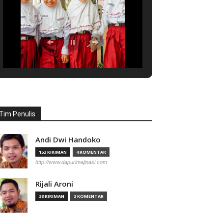
Tim Penulis
Andi Dwi Handoko
153 KIRIMAN
4 KOMENTAR
http://www.dapurimajinasi.com
Rijali Aroni
38 KIRIMAN
3 KOMENTAR