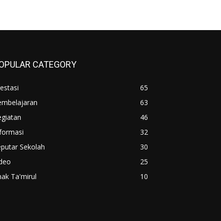
OPULAR CATEGORY
estasi
65
embelajaran
63
egiatan
46
formasi
32
putar Sekolah
30
ideo
25
ak Ta'mirul
10