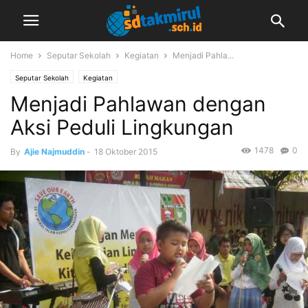
Home
Seputar Sekolah
Kegiatan
Menjadi Pahla...
Seputar Sekolah
Kegiatan
Menjadi Pahlawan dengan
Aksi Peduli Lingkungan
1478
0
By
Ajie Najmuddin
-
18 Oktober 2015