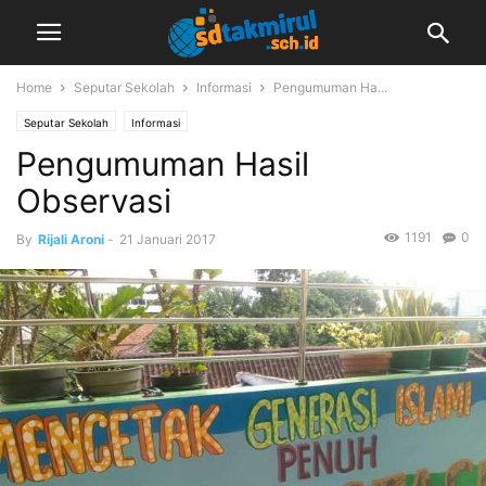
Home
Seputar Sekolah
Informasi
Pengumuman Ha...
Seputar Sekolah
Informasi
Pengumuman Hasil
Observasi
1191
0
By
Rijali Aroni
-
21 Januari 2017