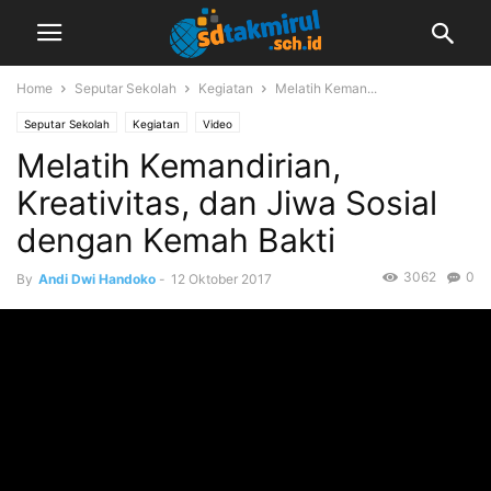
Home
Seputar Sekolah
Kegiatan
Melatih Keman...
Seputar Sekolah
Kegiatan
Video
Melatih Kemandirian,
Kreativitas, dan Jiwa Sosial
dengan Kemah Bakti
3062
0
By
Andi Dwi Handoko
-
12 Oktober 2017