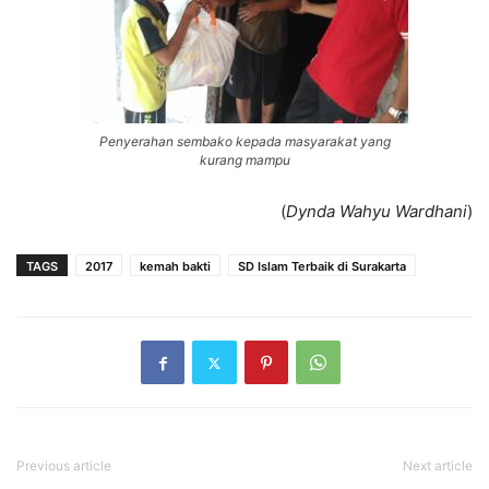
Penyerahan sembako kepada masyarakat yang
kurang mampu
(
Dynda Wahyu
Wardhani
)
TAGS
2017
kemah bakti
SD Islam Terbaik di Surakarta
Previous article
Next article