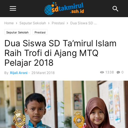
Home
Seputar Sekolah
Prestasi
Dua Siswa SD ...
Seputar Sekolah
Prestasi
Dua Siswa SD Ta’mirul Islam
Raih Trofi di Ajang MTQ
Pelajar 2018
1338
0
By
Rijali Aroni
-
29 Maret 2018