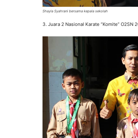
Shayla Syahrani bersama kepala sekolah
3. Juara 2 Nasional Karate “Komite” O2SN 2