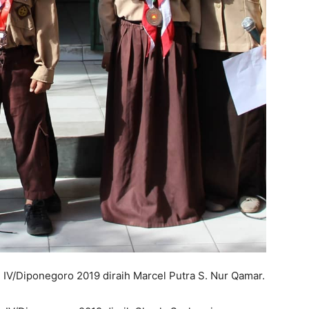
m IV/Diponegoro 2019 diraih Marcel Putra S. Nur Qamar.