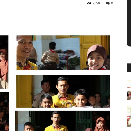
2359
0