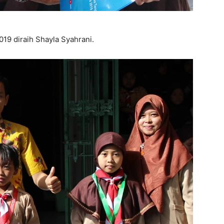
019 diraih Shayla Syahrani.