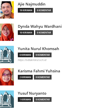
Ajie Najmuddin
19 KIRIMAN
0 KOMENTAR
Dynda Wahyu Wardhani
10 KIRIMAN
0 KOMENTAR
Yunita Nurul Khomsah
6 KIRIMAN
0 KOMENTAR
https://sdtakmirul.sch.id
Karisma Fahmi Yuhsina
2 KIRIMAN
0 KOMENTAR
Yusuf Nuryanto
1 KIRIMAN
0 KOMENTAR