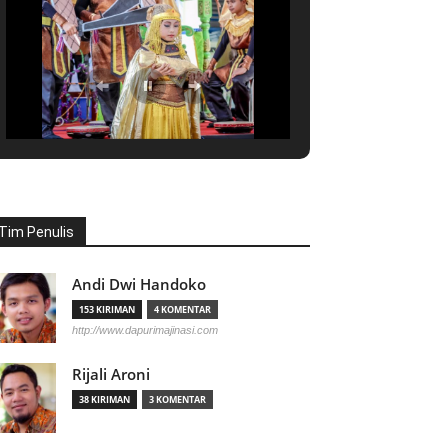
Tim Penulis
Andi Dwi Handoko
153 KIRIMAN
4 KOMENTAR
http://www.dapurimajinasi.com
Rijali Aroni
38 KIRIMAN
3 KOMENTAR