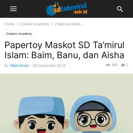
Home
Creator Academy
Papertoy Mask...
Creator Academy
Papertoy Maskot SD Ta’mirul
Islam: Baim, Banu, dan Aisha
860
0
By
Rijali Aroni
-
28 September 2024