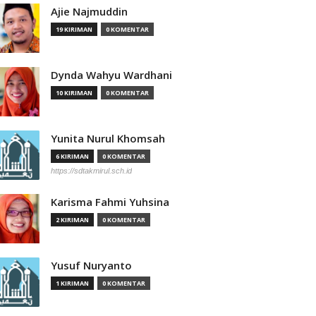
Ajie Najmuddin
19 KIRIMAN
0 KOMENTAR
Dynda Wahyu Wardhani
10 KIRIMAN
0 KOMENTAR
Yunita Nurul Khomsah
6 KIRIMAN
0 KOMENTAR
https://sdtakmirul.sch.id
Karisma Fahmi Yuhsina
2 KIRIMAN
0 KOMENTAR
Yusuf Nuryanto
1 KIRIMAN
0 KOMENTAR