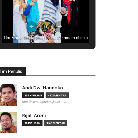
on
Tim Mapsi berekspresi di depan kamera di sela
menunggu waktu pengumuman kejuaraan
Tim Penulis
Andi Dwi Handoko
153 KIRIMAN
4 KOMENTAR
http://www.dapurimajinasi.com
Rijali Aroni
38 KIRIMAN
3 KOMENTAR