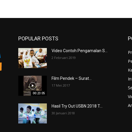
POPULAR POSTS
P
Video Contoh Pengamalan S...
Pr
2 Februari 2019
P
K
In
Film Pendek – Surat...
17 Mei 2017
Se
00:23:05
V
An
Hasil Try Out USBN 2018 T...
30 Januari 2018