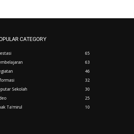
OPULAR CATEGORY
estasi
65
embelajaran
63
egiatan
46
formasi
32
putar Sekolah
30
ideo
25
ak Ta'mirul
10