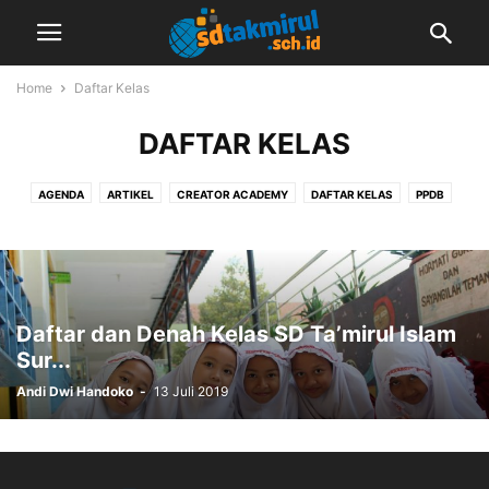
Home
Daftar Kelas
DAFTAR KELAS
AGENDA
ARTIKEL
CREATOR ACADEMY
DAFTAR KELAS
PPDB
SEPUTAR SEKOLAH
VIDEO
Daftar dan Denah Kelas SD Ta’mirul Islam
Sur...
Andi Dwi Handoko
-
13 Juli 2019