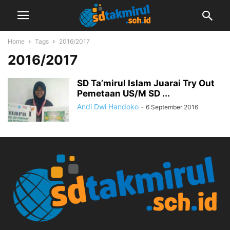
Home
Tags
2016/2017
2016/2017
SD Ta’mirul Islam Juarai Try Out
Pemetaan US/M SD ...
Andi Dwi Handoko
-
6 September 2016