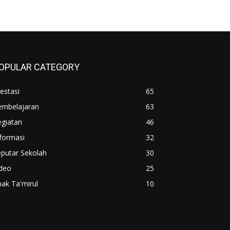
OPULAR CATEGORY
estasi
65
embelajaran
63
egiatan
46
formasi
32
putar Sekolah
30
ideo
25
ak Ta'mirul
10