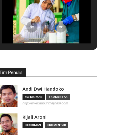
Tim Penulis
Andi Dwi Handoko
153 KIRIMAN
4 KOMENTAR
http://www.dapurimajinasi.com
Rijali Aroni
38 KIRIMAN
3 KOMENTAR