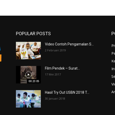
POPULAR POSTS
P
Video Contoh Pengamalan S...
Pr
2 Februari 2019
P
K
In
Film Pendek – Surat...
17 Mei 2017
Se
00:23:05
V
An
Hasil Try Out USBN 2018 T...
30 Januari 2018