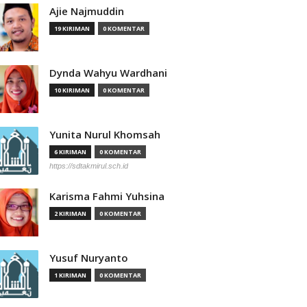
Ajie Najmuddin
19 KIRIMAN
0 KOMENTAR
Dynda Wahyu Wardhani
10 KIRIMAN
0 KOMENTAR
Yunita Nurul Khomsah
6 KIRIMAN
0 KOMENTAR
https://sdtakmirul.sch.id
Karisma Fahmi Yuhsina
2 KIRIMAN
0 KOMENTAR
Yusuf Nuryanto
1 KIRIMAN
0 KOMENTAR