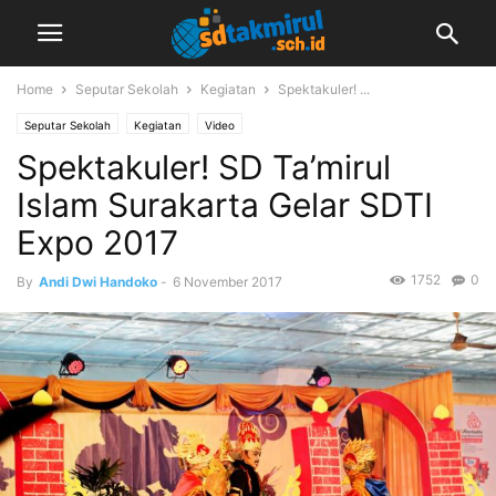
Home
Seputar Sekolah
Kegiatan
Spektakuler! ...
Seputar Sekolah
Kegiatan
Video
Spektakuler! SD Ta’mirul
Islam Surakarta Gelar SDTI
Expo 2017
1752
0
By
Andi Dwi Handoko
-
6 November 2017