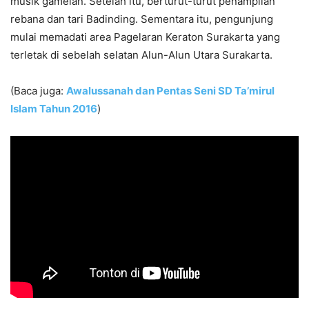
musik gamelan. Setelah itu, berturut-turut penampilan
rebana dan tari Badinding. Sementara itu, pengunjung
mulai memadati area Pagelaran Keraton Surakarta yang
terletak di sebelah selatan Alun-Alun Utara Surakarta.
(Baca juga:
Awalussanah dan Pentas Seni SD Ta’mirul
Islam Tahun 2016
)