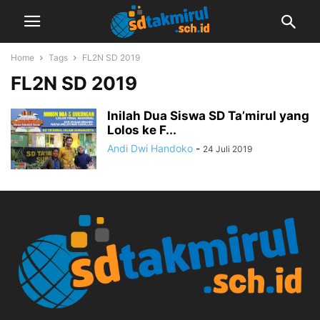
Home
Tags
FL2N SD 2019
FL2N SD 2019
Inilah Dua Siswa SD Ta’mirul yang
Lolos ke F...
Andi Dwi Handoko
-
24 Juli 2019