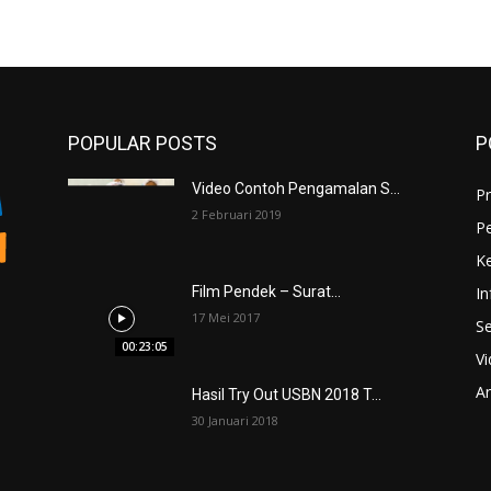
POPULAR POSTS
P
Video Contoh Pengamalan S...
Pr
2 Februari 2019
P
K
In
Film Pendek – Surat...
17 Mei 2017
Se
00:23:05
V
An
Hasil Try Out USBN 2018 T...
30 Januari 2018