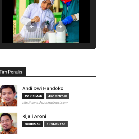
Tim Penulis
Andi Dwi Handoko
153 KIRIMAN
4 KOMENTAR
http://www.dapurimajinasi.com
Rijali Aroni
38 KIRIMAN
3 KOMENTAR