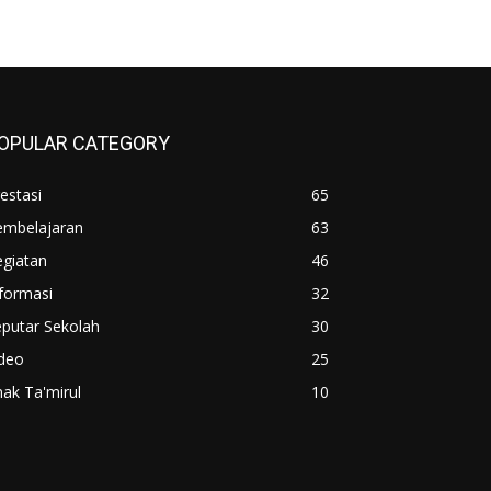
OPULAR CATEGORY
estasi
65
embelajaran
63
egiatan
46
formasi
32
putar Sekolah
30
ideo
25
ak Ta'mirul
10