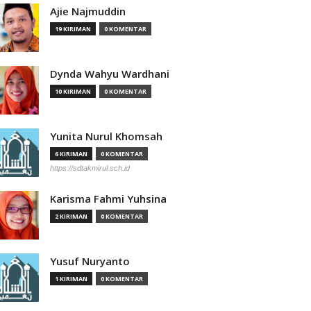
Ajie Najmuddin
19 KIRIMAN
0 KOMENTAR
Dynda Wahyu Wardhani
10 KIRIMAN
0 KOMENTAR
Yunita Nurul Khomsah
6 KIRIMAN
0 KOMENTAR
https://sdtakmirul.sch.id
Karisma Fahmi Yuhsina
2 KIRIMAN
0 KOMENTAR
Yusuf Nuryanto
1 KIRIMAN
0 KOMENTAR