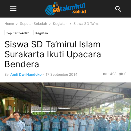
Home
Seputar Sekolah
Kegiatan
Siswa SD Ta’m...
Seputar Sekolah
Kegiatan
Siswa SD Ta’mirul Islam
Surakarta Ikuti Upacara
Bendera
1498
0
By
Andi Dwi Handoko
-
17 September 2014