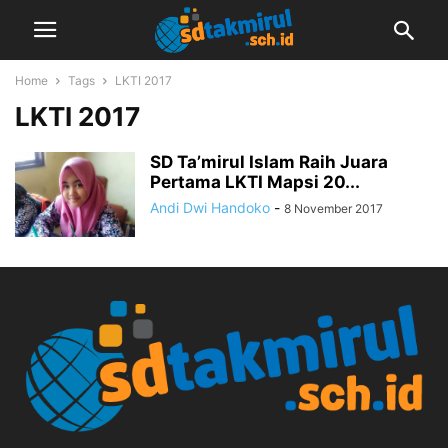
Home
Tags
LKTI 2017
LKTI 2017
SD Ta’mirul Islam Raih Juara
Pertama LKTI Mapsi 20...
Andi Dwi Handoko
-
8 November 2017