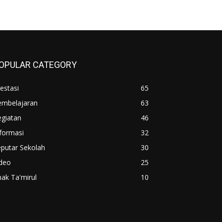
OPULAR CATEGORY
estasi
65
embelajaran
63
egiatan
46
formasi
32
putar Sekolah
30
ideo
25
ak Ta'mirul
10