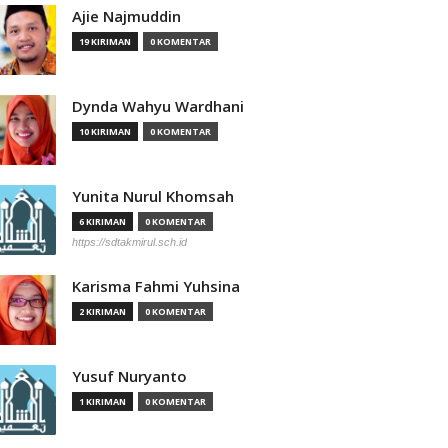
Ajie Najmuddin
19 KIRIMAN
0 KOMENTAR
Dynda Wahyu Wardhani
10 KIRIMAN
0 KOMENTAR
Yunita Nurul Khomsah
6 KIRIMAN
0 KOMENTAR
https://sdtakmirul.sch.id
Karisma Fahmi Yuhsina
2 KIRIMAN
0 KOMENTAR
Yusuf Nuryanto
1 KIRIMAN
0 KOMENTAR