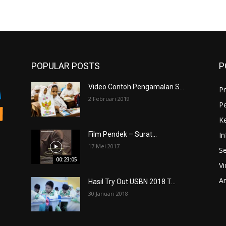
POPULAR POSTS
P
Video Contoh Pengamalan S...
Pr
2 Februari 2019
P
K
In
Film Pendek – Surat...
17 Mei 2017
Se
00:23:05
V
An
Hasil Try Out USBN 2018 T...
30 Januari 2018