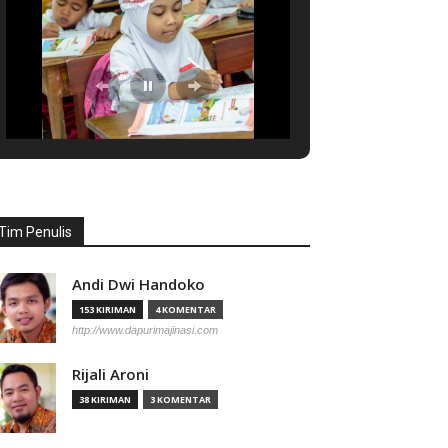
Tim Penulis
Andi Dwi Handoko
153 KIRIMAN
4 KOMENTAR
http://www.dapurimajinasi.com
Rijali Aroni
38 KIRIMAN
3 KOMENTAR