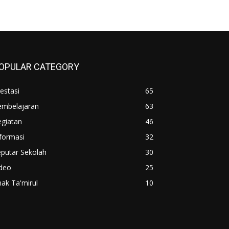
OPULAR CATEGORY
estasi
65
embelajaran
63
egiatan
46
formasi
32
putar Sekolah
30
ideo
25
ak Ta'mirul
10