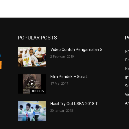
POPULAR POSTS
P
Video Contoh Pengamalan S...
Pr
2 Februari 2019
P
K
In
Film Pendek – Surat...
17 Mei 2017
Se
00:23:05
V
An
Hasil Try Out USBN 2018 T...
30 Januari 2018