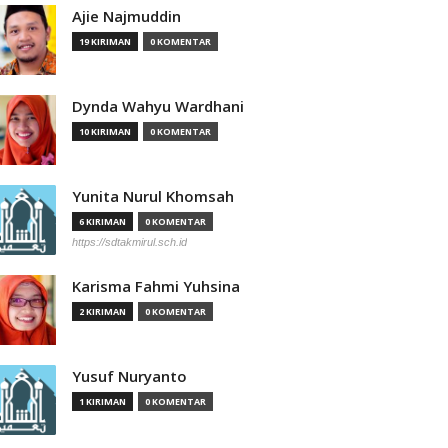
Ajie Najmuddin
19 KIRIMAN
0 KOMENTAR
Dynda Wahyu Wardhani
10 KIRIMAN
0 KOMENTAR
Yunita Nurul Khomsah
6 KIRIMAN
0 KOMENTAR
https://sdtakmirul.sch.id
Karisma Fahmi Yuhsina
2 KIRIMAN
0 KOMENTAR
Yusuf Nuryanto
1 KIRIMAN
0 KOMENTAR