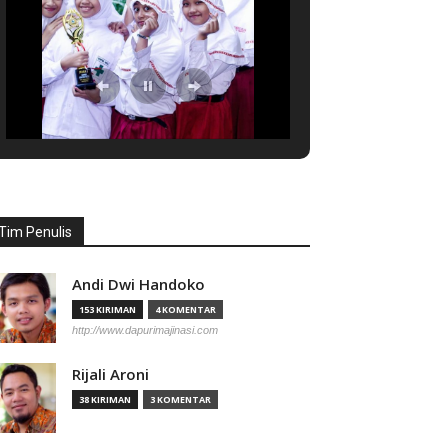
Tim Penulis
Andi Dwi Handoko
153 KIRIMAN
4 KOMENTAR
http://www.dapurimajinasi.com
Rijali Aroni
38 KIRIMAN
3 KOMENTAR