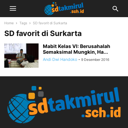
Home
Tags
SD favorit di Surkarta
SD favorit di Surkarta
Mabit Kelas VI: Berusahalah
Semaksimal Mungkin, Ha...
Andi Dwi Handoko
-
9 Desember 2016