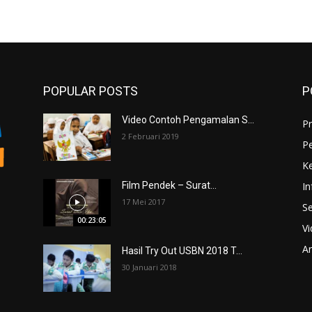
POPULAR POSTS
P
Video Contoh Pengamalan S...
Pr
2 Februari 2019
P
K
In
Film Pendek – Surat...
17 Mei 2017
Se
00:23:05
V
An
Hasil Try Out USBN 2018 T...
30 Januari 2018