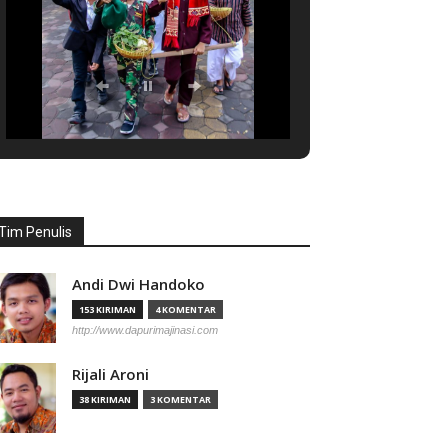
Tim Penulis
Andi Dwi Handoko
153 KIRIMAN
4 KOMENTAR
http://www.dapurimajinasi.com
Rijali Aroni
38 KIRIMAN
3 KOMENTAR