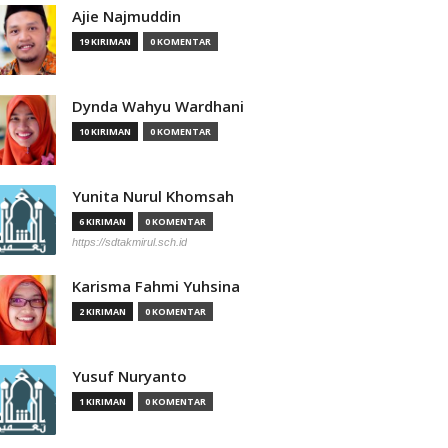
Ajie Najmuddin
19 KIRIMAN
0 KOMENTAR
Dynda Wahyu Wardhani
10 KIRIMAN
0 KOMENTAR
Yunita Nurul Khomsah
6 KIRIMAN
0 KOMENTAR
https://sdtakmirul.sch.id
Karisma Fahmi Yuhsina
2 KIRIMAN
0 KOMENTAR
Yusuf Nuryanto
1 KIRIMAN
0 KOMENTAR