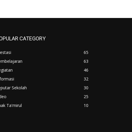
OPULAR CATEGORY
estasi
65
embelajaran
63
egiatan
46
formasi
32
putar Sekolah
30
ideo
25
ak Ta'mirul
10