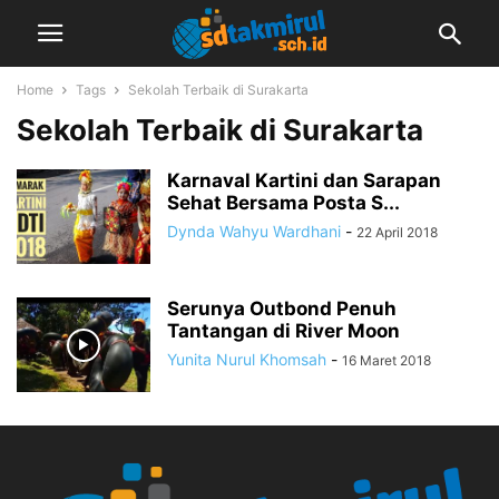
Home
Tags
Sekolah Terbaik di Surakarta
Sekolah Terbaik di Surakarta
Karnaval Kartini dan Sarapan
Sehat Bersama Posta S...
Dynda Wahyu Wardhani
-
22 April 2018
Serunya Outbond Penuh
Tantangan di River Moon
Yunita Nurul Khomsah
-
16 Maret 2018