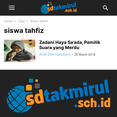
Home
Tags
Siswa tahfiz
siswa tahfiz
Zadani Haya Sa’ada, Pemilik
Suara yang Merdu
Andi Dwi Handoko
-
28 Maret 2016