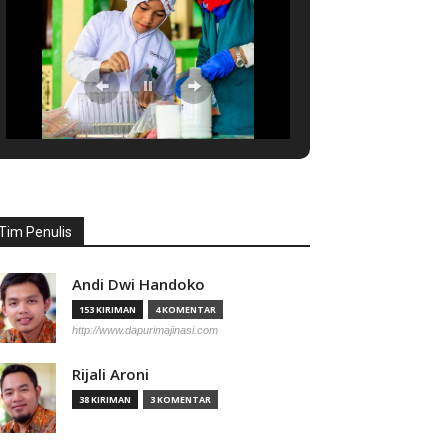
Tim Penulis
Andi Dwi Handoko
153 KIRIMAN
4 KOMENTAR
http://www.dapurimajinasi.com
Rijali Aroni
38 KIRIMAN
3 KOMENTAR