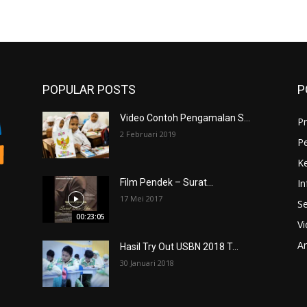
POPULAR POSTS
P
Video Contoh Pengamalan S...
Pr
2 Februari 2019
P
K
In
Film Pendek – Surat...
17 Mei 2017
Se
00:23:05
V
An
Hasil Try Out USBN 2018 T...
30 Januari 2018