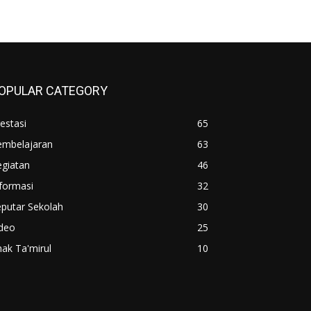
OPULAR CATEGORY
estasi
65
embelajaran
63
egiatan
46
formasi
32
putar Sekolah
30
ideo
25
ak Ta'mirul
10