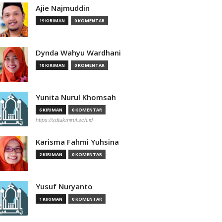
Ajie Najmuddin
19 KIRIMAN
0 KOMENTAR
Dynda Wahyu Wardhani
10 KIRIMAN
0 KOMENTAR
Yunita Nurul Khomsah
6 KIRIMAN
0 KOMENTAR
https://sdtakmirul.sch.id
Karisma Fahmi Yuhsina
2 KIRIMAN
0 KOMENTAR
Yusuf Nuryanto
1 KIRIMAN
0 KOMENTAR