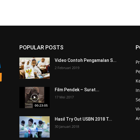
POPULAR POSTS
P
Video Contoh Pengamalan S...
Pr
2 Februari 2019
P
K
I
Film Pendek – Surat...
17 Mei 2017
S
00:23:05
V
A
Hasil Try Out USBN 2018 T...
30 Januari 2018