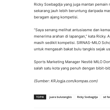
Ricky Soebagdja yang juga mantan pemain 
sekarang jauh lebih beruntung daripada ma
beragam ajang kompetisi.
“Saya senang melihat antusiasme dan kemamp
menerima arahan di lapangan,” kata Ricky. A
masih sedikit kompetisi. SIRNAS-MILO Sch
untuk mengasah bakat bulu tangkis sejak usi
Sports Marketing Manager Nestlé MILO D
salah satu kota yang penuh dengan bibit-bi
(Sumber: KRJogja.com/kompas.com)
TOPIK
juara bulutangkis
Ricky Soebagdja
sd fa