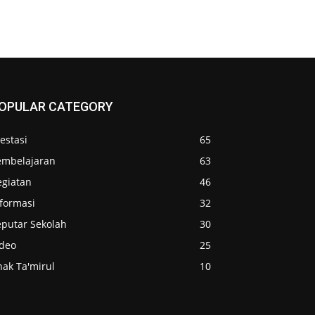
OPULAR CATEGORY
estasi
65
embelajaran
63
egiatan
46
nformasi
32
eputar Sekolah
30
ideo
25
nak Ta'mirul
10