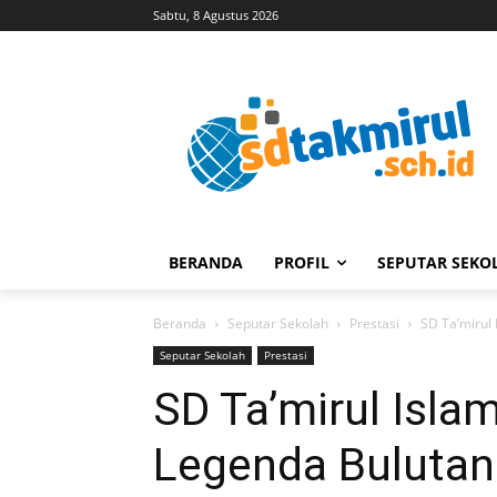
Sabtu, 8 Agustus 2026
BERANDA
PROFIL
SEPUTAR SEKO
Beranda
Seputar Sekolah
Prestasi
SD Ta’mirul I
Seputar Sekolah
Prestasi
SD Ta’mirul Isla
Legenda Bulutan