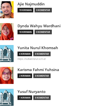
Ajie Najmuddin
19 KIRIMAN
0 KOMENTAR
Dynda Wahyu Wardhani
10 KIRIMAN
0 KOMENTAR
Yunita Nurul Khomsah
6 KIRIMAN
0 KOMENTAR
https://sdtakmirul.sch.id
Karisma Fahmi Yuhsina
2 KIRIMAN
0 KOMENTAR
Yusuf Nuryanto
1 KIRIMAN
0 KOMENTAR