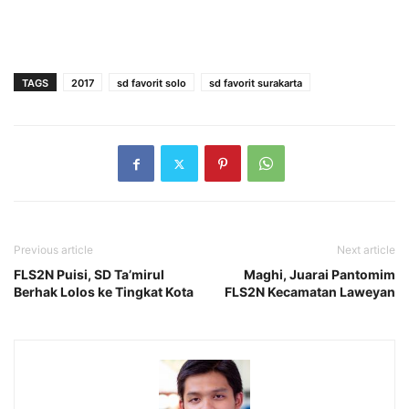
TAGS
2017
sd favorit solo
sd favorit surakarta
Previous article
Next article
FLS2N Puisi, SD Ta’mirul
Maghi, Juarai Pantomim
Berhak Lolos ke Tingkat Kota
FLS2N Kecamatan Laweyan