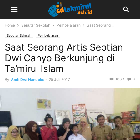
Home
Seputar Sekolah
Pembelajaran
Saat Seorang ...
Seputar Sekolah
Pembelajaran
Saat Seorang Artis Septian
Dwi Cahyo Berkunjung di
Ta’mirul Islam
1833
0
By
Andi Dwi Handoko
-
25 Juli 2017