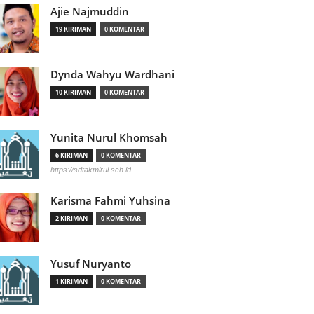
Ajie Najmuddin
19 KIRIMAN
0 KOMENTAR
Dynda Wahyu Wardhani
10 KIRIMAN
0 KOMENTAR
Yunita Nurul Khomsah
6 KIRIMAN
0 KOMENTAR
https://sdtakmirul.sch.id
Karisma Fahmi Yuhsina
2 KIRIMAN
0 KOMENTAR
Yusuf Nuryanto
1 KIRIMAN
0 KOMENTAR