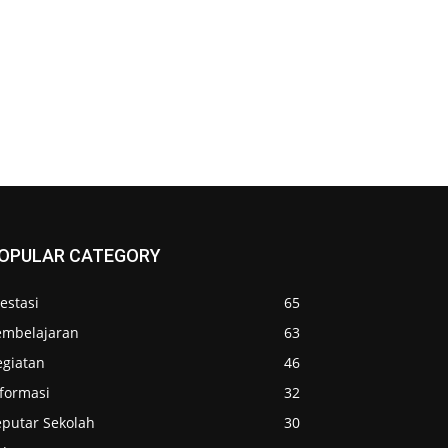
OPULAR CATEGORY
estasi
65
embelajaran
63
egiatan
46
nformasi
32
eputar Sekolah
30