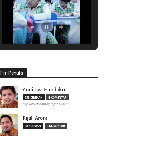
Tim Penulis
Andi Dwi Handoko
153 KIRIMAN
4 KOMENTAR
http://www.dapurimajinasi.com
Rijali Aroni
38 KIRIMAN
3 KOMENTAR