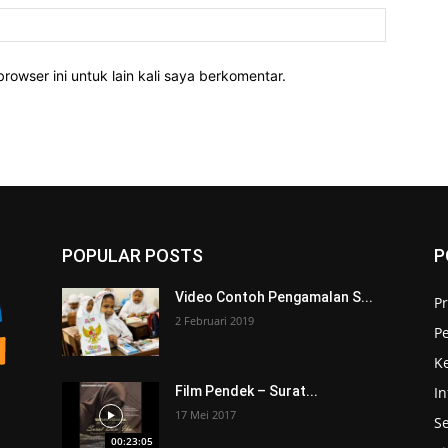
rowser ini untuk lain kali saya berkomentar.
POPULAR POSTS
P
Video Contoh Pengamalan S...
Pr
2 Februari 2019
P
K
I
Film Pendek – Surat...
17 Mei 2017
S
00:23:05