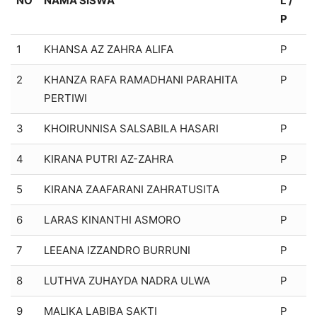
NO
NAMA SISWA
L /
P
1
KHANSA AZ ZAHRA ALIFA
P
2
KHANZA RAFA RAMADHANI PARAHITA
P
PERTIWI
3
KHOIRUNNISA SALSABILA HASARI
P
4
KIRANA PUTRI AZ-ZAHRA
P
5
KIRANA ZAAFARANI ZAHRATUSITA
P
6
LARAS KINANTHI ASMORO
P
7
LEEANA IZZANDRO BURRUNI
P
8
LUTHVA ZUHAYDA NADRA ULWA
P
9
MALIKA LABIBA SAKTI
P