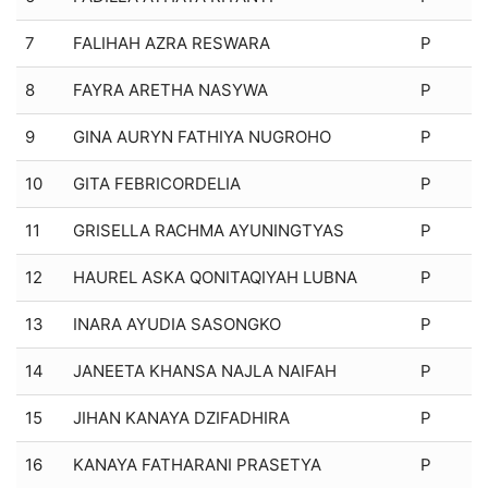
7
FALIHAH AZRA RESWARA
P
8
FAYRA ARETHA NASYWA
P
9
GINA AURYN FATHIYA NUGROHO
P
10
GITA FEBRICORDELIA
P
11
GRISELLA RACHMA AYUNINGTYAS
P
12
HAUREL ASKA QONITAQIYAH LUBNA
P
13
INARA AYUDIA SASONGKO
P
14
JANEETA KHANSA NAJLA NAIFAH
P
15
JIHAN KANAYA DZIFADHIRA
P
16
KANAYA FATHARANI PRASETYA
P