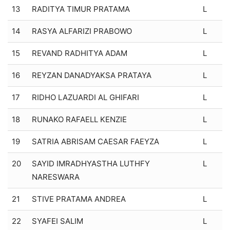
13
RADITYA TIMUR PRATAMA
L
14
RASYA ALFARIZI PRABOWO
L
15
REVAND RADHITYA ADAM
L
16
REYZAN DANADYAKSA PRATAYA
L
17
RIDHO LAZUARDI AL GHIFARI
L
18
RUNAKO RAFAELL KENZIE
L
19
SATRIA ABRISAM CAESAR FAEYZA
L
20
SAYID IMRADHYASTHA LUTHFY
L
NARESWARA
21
STIVE PRATAMA ANDREA
L
22
SYAFEI SALIM
L