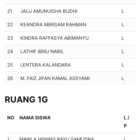
21
JALU AMUNUISHA BUDHI
L
22
KEANDRA ABRISAM RAHMAN
L
23
KINDRA RAFFASYA ABIMANYU
L
24
LATHIF IBNU NABIL
L
25
LENTERA KALANDARA
L
26
M. FAIZ JIFAN KAMAL ASSYAMI
L
RUANG 1G
NO
NAMA SISWA
L /
P
1
MAWLA HENING BAYU SAMUDRA
L