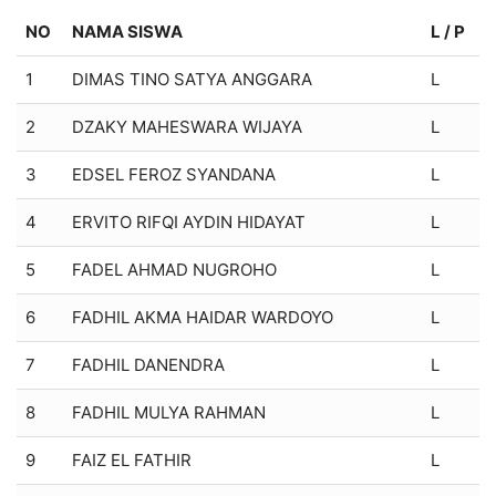
NO
NAMA SISWA
L / P
1
DIMAS TINO SATYA ANGGARA
L
2
DZAKY MAHESWARA WIJAYA
L
3
EDSEL FEROZ SYANDANA
L
4
ERVITO RIFQI AYDIN HIDAYAT
L
5
FADEL AHMAD NUGROHO
L
6
FADHIL AKMA HAIDAR WARDOYO
L
7
FADHIL DANENDRA
L
8
FADHIL MULYA RAHMAN
L
9
FAIZ EL FATHIR
L