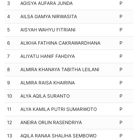
3
AGISYA AUFARA JUNDA
P
4
AILSA GAMYA NIRWASITA
P
5
AISYAH WAHYU FITRIANI
P
6
ALIKHA FATHINA CAKRAWARDHANA
P
7
ALIYATU HANIF FAHDIYA
P
8
ALMIRA KHANAYA TABITHA LEILANI
P
9
ALMIRA RAISA KHAIRINA
P
10
ALYA AQILA SURANTO
P
11
ALYA KAMILA PUTRI SUMARWOTO
P
12
ANEIRA ORLIN RASENDRIYA
P
13
AQILA RANAA SHALIHA SEMBOWO
P