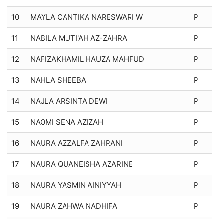
10
MAYLA CANTIKA NARESWARI W
P
11
NABILA MUTI'AH AZ-ZAHRA
P
12
NAFIZAKHAMIL HAUZA MAHFUD
P
13
NAHLA SHEEBA
P
14
NAJLA ARSINTA DEWI
P
15
NAOMI SENA AZIZAH
P
16
NAURA AZZALFA ZAHRANI
P
17
NAURA QUANEISHA AZARINE
P
18
NAURA YASMIN AINIYYAH
P
19
NAURA ZAHWA NADHIFA
P