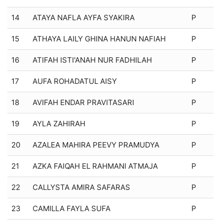
14
ATAYA NAFLA AYFA SYAKIRA
P
15
ATHAYA LAILY GHINA HANUN NAFIAH
P
16
ATIFAH ISTI'ANAH NUR FADHILAH
P
17
AUFA ROHADATUL AISY
P
18
AVIFAH ENDAR PRAVITASARI
P
19
AYLA ZAHIRAH
P
20
AZALEA MAHIRA PEEVY PRAMUDYA
P
21
AZKA FAIQAH EL RAHMANI ATMAJA
P
22
CALLYSTA AMIRA SAFARAS
P
23
CAMILLA FAYLA SUFA
P