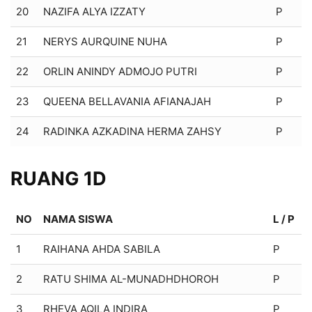
20
NAZIFA ALYA IZZATY
P
21
NERYS AURQUINE NUHA
P
22
ORLIN ANINDY ADMOJO PUTRI
P
23
QUEENA BELLAVANIA AFIANAJAH
P
24
RADINKA AZKADINA HERMA ZAHSY
P
RUANG 1D
NO
NAMA SISWA
L / P
1
RAIHANA AHDA SABILA
P
2
RATU SHIMA AL-MUNADHDHOROH
P
3
RHEVA AQILA INDIRA
P