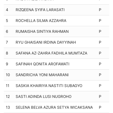
4
RIZQEENA SYIFA LARASATI
P
5
ROCHELLA SILMA AZZAHRA
P
6
RUMAISHA SINTIYA RAHMAN
P
7
RYU GHAISANI IRDINA DAYYINAH
P
8
SAFANA AZ-ZAHRA FADHILA MUMTAZA
P
9
SAFINAH QONITA AROFAWATI
P
10
SANDRICHA YONI MAHARANI
P
11
SASKIA KHAIRIYA NASTITI SUBAGYO
P
12
SASTI ADINDA LUSI NUGROHO
P
13
SELENA BELVA AZURA SETYA WICAKSANA
P