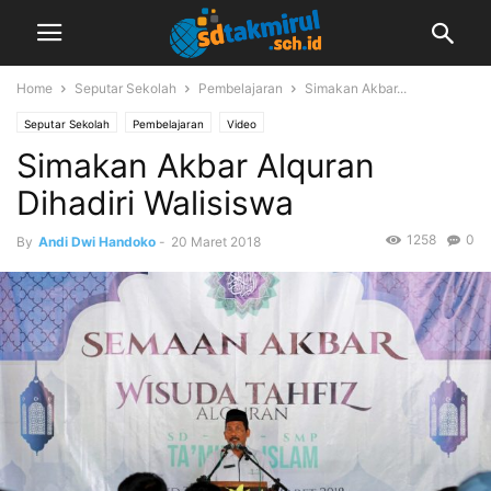
Home
Seputar Sekolah
Pembelajaran
Simakan Akbar...
Seputar Sekolah
Pembelajaran
Video
Simakan Akbar Alquran
Dihadiri Walisiswa
1258
0
By
Andi Dwi Handoko
-
20 Maret 2018