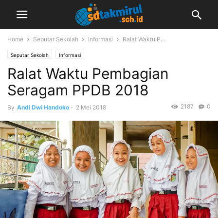
Home
Seputar Sekolah
Informasi
Ralat Waktu P...
Seputar Sekolah
Informasi
Ralat Waktu Pembagian
Seragam PPDB 2018
2187
0
By
Andi Dwi Handoko
-
2 Mei 2018