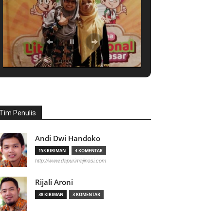
Tim Penulis
Andi Dwi Handoko
153 KIRIMAN
4 KOMENTAR
http://www.dapurimajinasi.com
Rijali Aroni
38 KIRIMAN
3 KOMENTAR