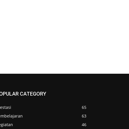
OPULAR CATEGORY
estasi
65
embelajaran
63
egiatan
46