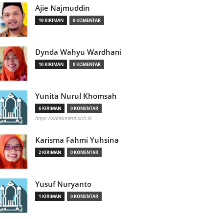
Ajie Najmuddin
19 KIRIMAN
0 KOMENTAR
Dynda Wahyu Wardhani
10 KIRIMAN
0 KOMENTAR
Yunita Nurul Khomsah
6 KIRIMAN
0 KOMENTAR
https://sdtakmirul.sch.id
Karisma Fahmi Yuhsina
2 KIRIMAN
0 KOMENTAR
Yusuf Nuryanto
1 KIRIMAN
0 KOMENTAR