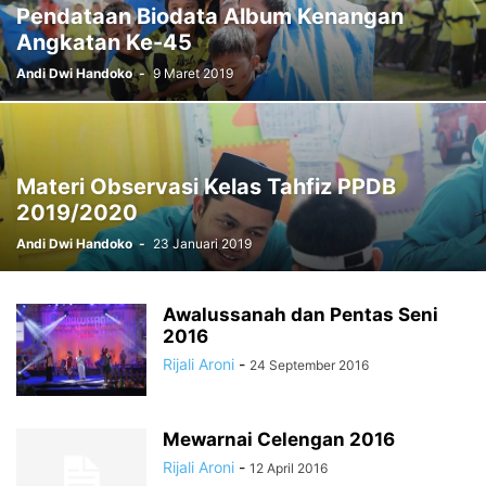
Pendataan Biodata Album Kenangan
Angkatan Ke-45
Andi Dwi Handoko
-
9 Maret 2019
Materi Observasi Kelas Tahfiz PPDB
2019/2020
Andi Dwi Handoko
-
23 Januari 2019
Awalussanah dan Pentas Seni
2016
Rijali Aroni
-
24 September 2016
Mewarnai Celengan 2016
Rijali Aroni
-
12 April 2016