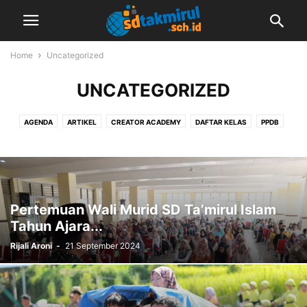
Home
Uncategorized
UNCATEGORIZED
AGENDA
ARTIKEL
CREATOR ACADEMY
DAFTAR KELAS
PPDB
SEPUTAR SEKOLAH
VIDEO
Pertemuan Wali Murid SD Ta’mirul Islam
Tahun Ajara...
Rijali Aroni
-
21 September 2024