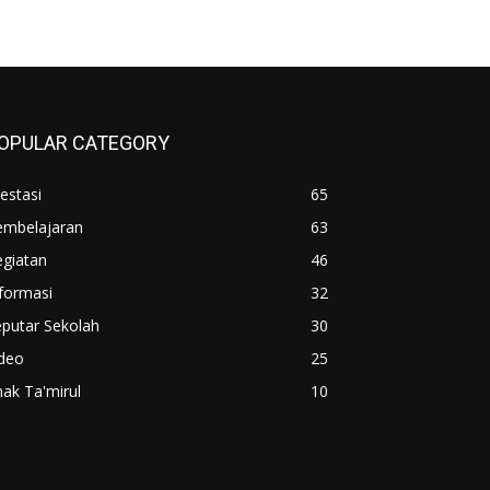
OPULAR CATEGORY
estasi
65
embelajaran
63
egiatan
46
formasi
32
putar Sekolah
30
ideo
25
ak Ta'mirul
10