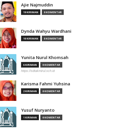
Ajie Najmuddin
19 KIRIMAN
0 KOMENTAR
Dynda Wahyu Wardhani
10 KIRIMAN
0 KOMENTAR
Yunita Nurul Khomsah
6 KIRIMAN
0 KOMENTAR
https://sdtakmirul.sch.id
Karisma Fahmi Yuhsina
2 KIRIMAN
0 KOMENTAR
Yusuf Nuryanto
1 KIRIMAN
0 KOMENTAR