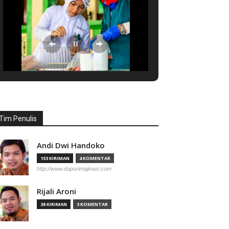
Tim Penulis
Andi Dwi Handoko
153 KIRIMAN
4 KOMENTAR
http://www.dapurimajinasi.com
Rijali Aroni
38 KIRIMAN
3 KOMENTAR