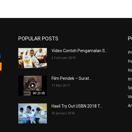
POPULAR POSTS
P
Video Contoh Pengamalan S...
Pr
2 Februari 2019
P
K
In
Film Pendek – Surat...
17 Mei 2017
Se
00:23:05
V
An
Hasil Try Out USBN 2018 T...
30 Januari 2018