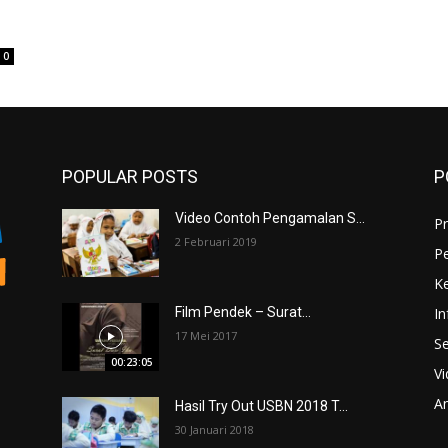
0
POPULAR POSTS
P
Video Contoh Pengamalan S...
Pr
2 Februari 2019
P
K
In
Film Pendek – Surat...
17 Mei 2017
Se
00:23:05
V
An
Hasil Try Out USBN 2018 T...
30 Januari 2018