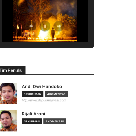
Tim Penulis
Andi Dwi Handoko
153 KIRIMAN
4 KOMENTAR
http://www.dapurimajinasi.com
Rijali Aroni
38 KIRIMAN
3 KOMENTAR