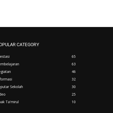
OPULAR CATEGORY
estasi
65
embelajaran
63
egiatan
46
formasi
32
putar Sekolah
30
ideo
25
ak Ta'mirul
10