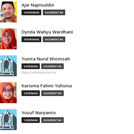
Ajie Najmuddin
19 KIRIMAN
0 KOMENTAR
Dynda Wahyu Wardhani
10 KIRIMAN
0 KOMENTAR
Yunita Nurul Khomsah
6 KIRIMAN
0 KOMENTAR
https://sdtakmirul.sch.id
Karisma Fahmi Yuhsina
2 KIRIMAN
0 KOMENTAR
Yusuf Nuryanto
1 KIRIMAN
0 KOMENTAR