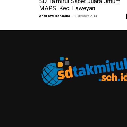
SD Ta’mirul Sabet Juara Umum
MAPSI Kec. Laweyan
Andi Dwi Handoko
-
3 Oktober 2014